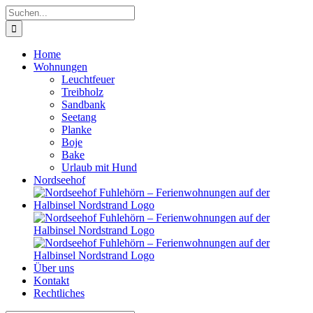
Zum
Suche
Inhalt
nach:
springen
Home
Wohnungen
Leuchtfeuer
Treibholz
Sandbank
Seetang
Planke
Boje
Bake
Urlaub mit Hund
Nordseehof
Über uns
Kontakt
Rechtliches