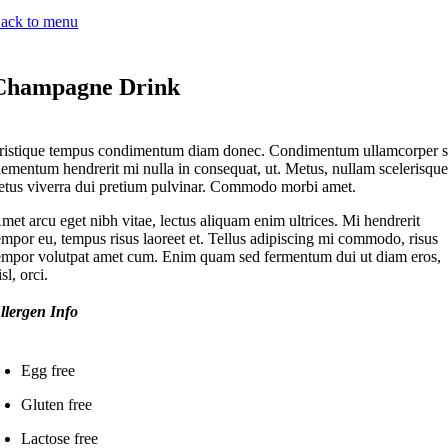
ack to menu
Champagne Drink
ristique tempus condimentum diam donec. Condimentum ullamcorper s
lementum hendrerit mi nulla in consequat, ut. Metus, nullam scelerisqu
etus viverra dui pretium pulvinar. Commodo morbi amet.
met arcu eget nibh vitae, lectus aliquam enim ultrices. Mi hendrerit
empor eu, tempus risus laoreet et. Tellus adipiscing mi commodo, risus
empor volutpat amet cum. Enim quam sed fermentum dui ut diam eros,
isl, orci.
llergen Info
Egg free
Gluten free
Lactose free