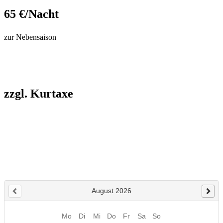
65 €/Nacht
zur Nebensaison
zzgl. Kurtaxe
01.06. – 30.09.: 2,20 €/Person
01.10. – 31.05.: 1 €/Person
Kinder bis einschl. 18 Jahre sind kurabgabefrei.
Schwerbehinderte mit gültigem Ausweis:
ab 50 % : Ermäßigung um 50 % | bei 100 %: befreit