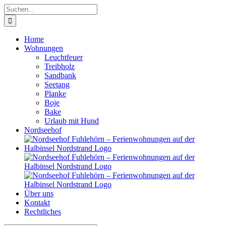
Zum
Suche
Inhalt
nach:
springen
Home
Wohnungen
Leuchtfeuer
Treibholz
Sandbank
Seetang
Planke
Boje
Bake
Urlaub mit Hund
Nordseehof
Über uns
Kontakt
Rechtliches